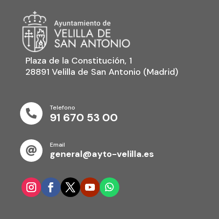
Plaza de la Constitución, 1
28891 Velilla de San Antonio (Madrid)
Telefono

91 670 53 00
Email

general@ayto-velilla.es