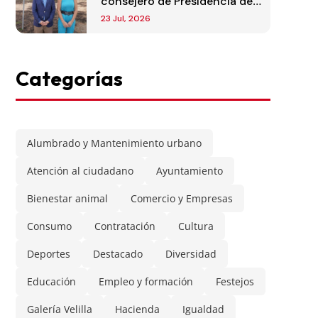
consejero de Presidencia de
la Comunidad de Madrid
23 Jul, 2026
Categorías
Alumbrado y Mantenimiento urbano
Atención al ciudadano
Ayuntamiento
Bienestar animal
Comercio y Empresas
Consumo
Contratación
Cultura
Deportes
Destacado
Diversidad
Educación
Empleo y formación
Festejos
Galería Velilla
Hacienda
Igualdad