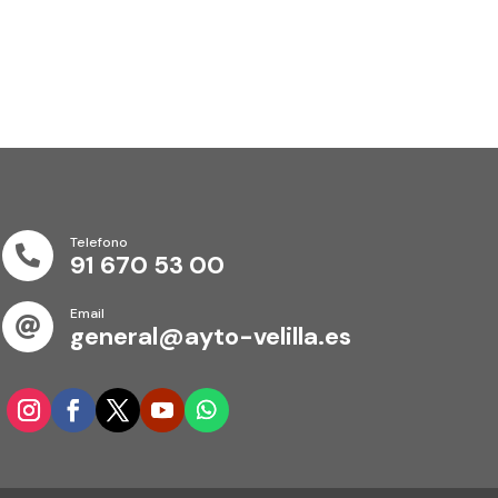
Telefono

91 670 53 00
Email

general@ayto-velilla.es