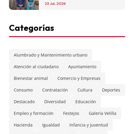
de Madrid
23 Jul, 2026
Categorías
Alumbrado y Mantenimiento urbano
Atención al ciudadano
Ayuntamiento
Bienestar animal
Comercio y Empresas
Consumo
Contratación
Cultura
Deportes
Destacado
Diversidad
Educación
Empleo y formación
Festejos
Galería Velilla
Hacienda
Igualdad
Infancia y Juventud