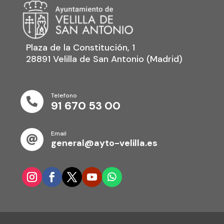
Plaza de la Constitución, 1
28891 Velilla de San Antonio (Madrid)
Telefono

91 670 53 00
Email

general@ayto-velilla.es