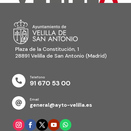
Plaza de la Constitución, 1
28891 Velilla de San Antonio (Madrid)
Telefono

91 670 53 00
Email

general@ayto-velilla.es