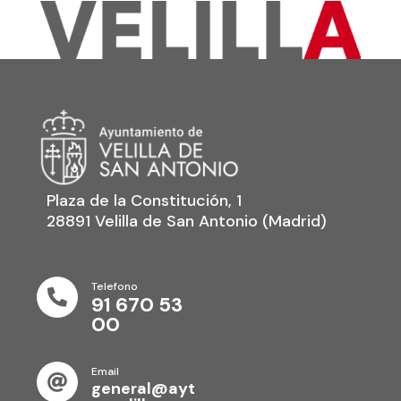
Plaza de la Constitución, 1
28891 Velilla de San Antonio (Madrid)
Telefono

91 670 53
00
Email

general@ayt