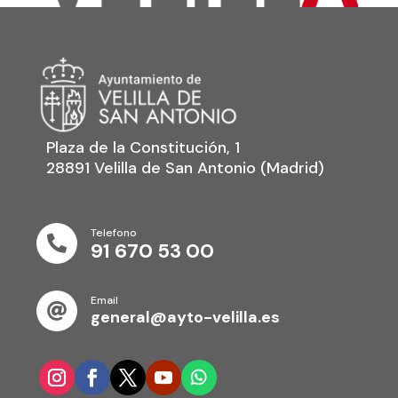
Plaza de la Constitución, 1
28891 Velilla de San Antonio (Madrid)
Telefono

91 670 53 00
Email

general@ayto-velilla.es