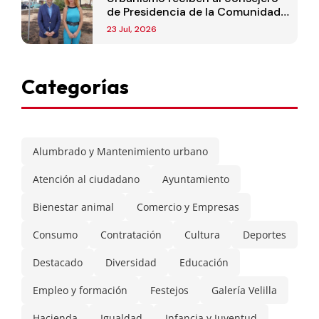
de Presidencia de la Comunidad
de Madrid
23 Jul, 2026
Categorías
Alumbrado y Mantenimiento urbano
Atención al ciudadano
Ayuntamiento
Bienestar animal
Comercio y Empresas
Consumo
Contratación
Cultura
Deportes
Destacado
Diversidad
Educación
Empleo y formación
Festejos
Galería Velilla
Hacienda
Igualdad
Infancia y Juventud