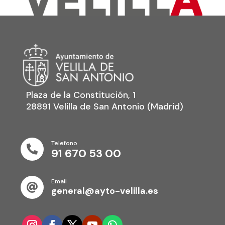
Plaza de la Constitución, 1
28891 Velilla de San Antonio (Madrid)
Telefono

91 670 53 00
Email

general@ayto-velilla.es