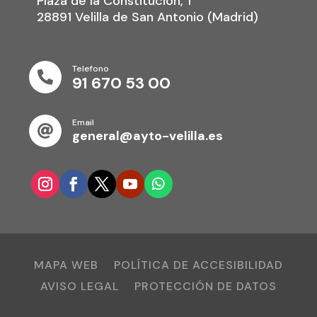
Plaza de la Constitución, 1
28891 Velilla de San Antonio (Madrid)
Telefono

91 670 53 00
Email

general@ayto-velilla.es
MAPA WEB
POLÍTICA DE ACCESIBILIDAD
AVISO LEGAL
PROTECCIÓN DE DATOS