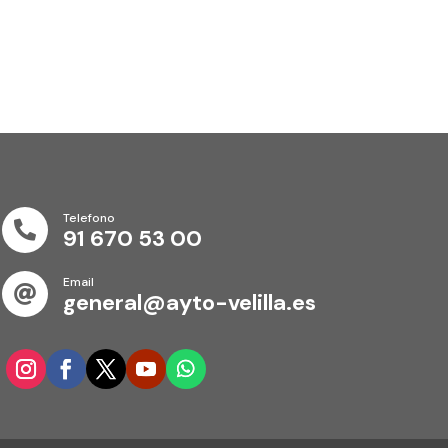
Telefono

91 670 53 00
Email

general@ayto-velilla.es