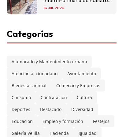
infantil-primaria de nuestro
municipio
16 Jul, 2026
Categorías
Alumbrado y Mantenimiento urbano
Atención al ciudadano
Ayuntamiento
Bienestar animal
Comercio y Empresas
Consumo
Contratación
Cultura
Deportes
Destacado
Diversidad
Educación
Empleo y formación
Festejos
Galería Velilla
Hacienda
Igualdad