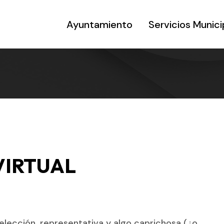
Ayuntamiento
Servicios Munici
VIRTUAL
selección, representativa y algo caprichosa (¿o