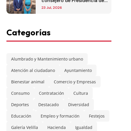
consejero de Presidencia de
la Comunidad de Madrid
23 Jul, 2026
Categorías
Alumbrado y Mantenimiento urbano
Atención al ciudadano
Ayuntamiento
Bienestar animal
Comercio y Empresas
Consumo
Contratación
Cultura
Deportes
Destacado
Diversidad
Educación
Empleo y formación
Festejos
Galería Velilla
Hacienda
Igualdad