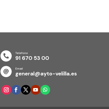
Telefono

91 670 53 00
Email

general@ayto-velilla.es