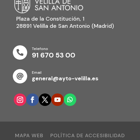
Plaza de la Constitución, 1
28891 Velilla de San Antonio (Madrid)
Telefono

91 670 53 00
Email

general@ayto-velilla.es
MAPA WEB
POLÍTICA DE ACCESIBILIDAD