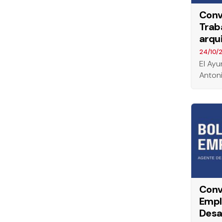
Conv
Trab
arqu
24/10/
El Ayu
Antoni
Conv
Empl
Desar