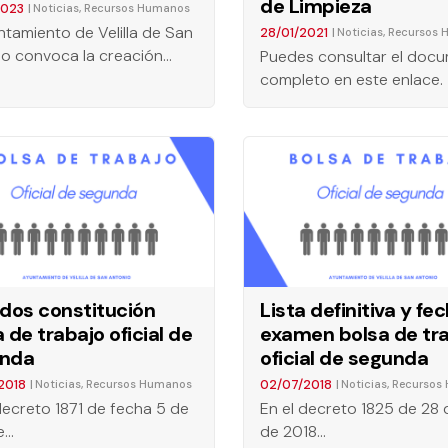
de Limpieza
2023
|
,
Noticias
Recursos Humanos
ntamiento de Velilla de San
28/01/2021
|
,
Noticias
Recursos 
io convoca la creación…
Puedes consultar el doc
completo en este enlace.
ados constitución
Lista definitiva y fe
 de trabajo oficial de
examen bolsa de tr
nda
oficial de segunda
2018
02/07/2018
|
,
|
,
Noticias
Recursos Humanos
Noticias
Recursos
decreto 1871 de fecha 5 de
En el decreto 1825 de 28 
de…
de 2018…