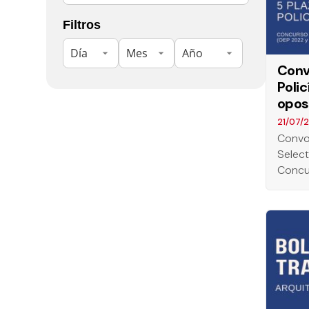
Filtros
Conv
Poli
oposi
21/07/
Convo
Select
Concu