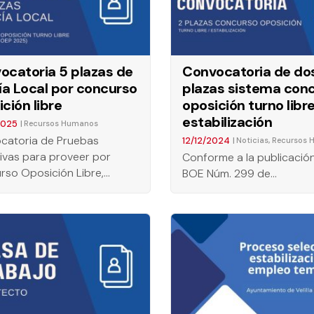
ocatoria 5 plazas de
Convocatoria de do
cía Local por concurso
plazas sistema con
ción libre
oposición turno libr
estabilización
2025
|
Recursos Humanos
catoria de Pruebas
12/12/2024
|
,
Noticias
Recursos 
ivas para proveer por
Conforme a la publicación
rso Oposición Libre,…
BOE Núm. 299 de…