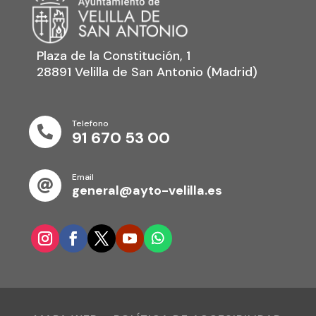
Plaza de la Constitución, 1
28891 Velilla de San Antonio (Madrid)
Telefono

91 670 53 00
Email

general@ayto-velilla.es