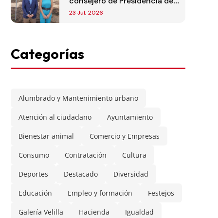
consejero de Presidencia de
la Comunidad de Madrid
23 Jul, 2026
Categorías
Alumbrado y Mantenimiento urbano
Atención al ciudadano
Ayuntamiento
Bienestar animal
Comercio y Empresas
Consumo
Contratación
Cultura
Deportes
Destacado
Diversidad
Educación
Empleo y formación
Festejos
Galería Velilla
Hacienda
Igualdad