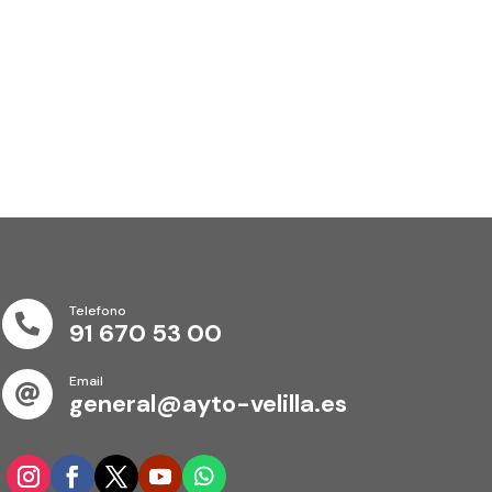
Telefono

91 670 53 00
Email

general@ayto-velilla.es