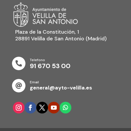
Plaza de la Constitución, 1
28891 Velilla de San Antonio (Madrid)
Telefono

91 670 53 00
Email

general@ayto-velilla.es