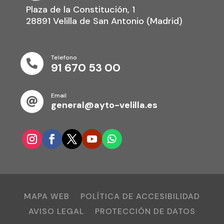
Plaza de la Constitución, 1
28891 Velilla de San Antonio (Madrid)
Telefono

91 670 53 00
Email

general@ayto-velilla.es
MAPA WEB
POLÍTICA DE ACCESIBILIDAD
AVISO LEGAL
PROTECCIÓN DE DATOS