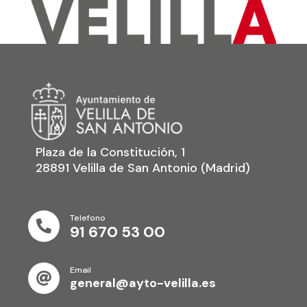
Plaza de la Constitución, 1
28891 Velilla de San Antonio (Madrid)
Telefono

91 670 53 00
Email

general@ayto-velilla.es