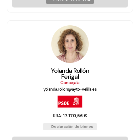
Decreto-2025-2236
Yolanda Rollón
Ferigal
Concejala
yolanda.rollon@ayto-velilla.es
RBA:
17.170,56 €
Declaración de bienes