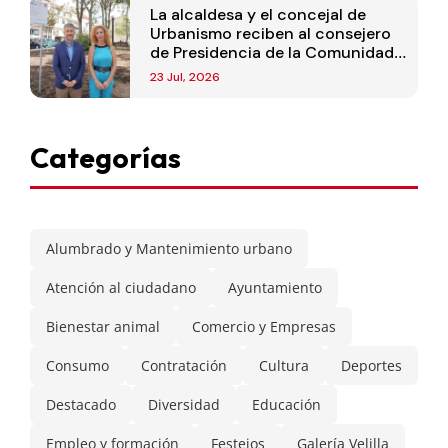
La alcaldesa y el concejal de
Urbanismo reciben al consejero
de Presidencia de la Comunidad
de Madrid
23 Jul, 2026
Categorías
Alumbrado y Mantenimiento urbano
Atención al ciudadano
Ayuntamiento
Bienestar animal
Comercio y Empresas
Consumo
Contratación
Cultura
Deportes
Destacado
Diversidad
Educación
Empleo y formación
Festejos
Galería Velilla