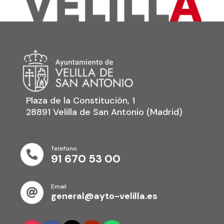
Plaza de la Constitución, 1
28891 Velilla de San Antonio (Madrid)
Telefono

91 670 53 00
Email

general@ayto-velilla.es