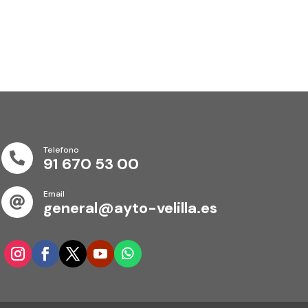
Telefono

91 670 53 00
Email

general@ayto-velilla.es