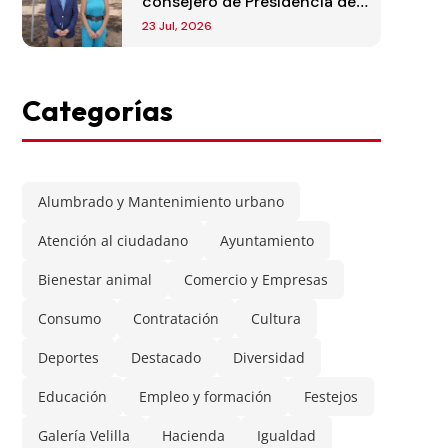
consejero de Presidencia de
la Comunidad de Madrid
23 Jul, 2026
Categorías
Alumbrado y Mantenimiento urbano
Atención al ciudadano
Ayuntamiento
Bienestar animal
Comercio y Empresas
Consumo
Contratación
Cultura
Deportes
Destacado
Diversidad
Educación
Empleo y formación
Festejos
Galería Velilla
Hacienda
Igualdad