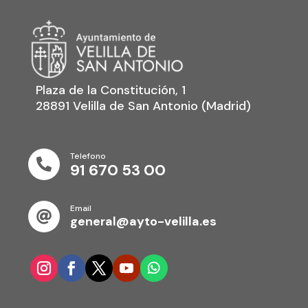
Plaza de la Constitución, 1
28891 Velilla de San Antonio (Madrid)
Telefono

91 670 53 00
Email

general@ayto-velilla.es