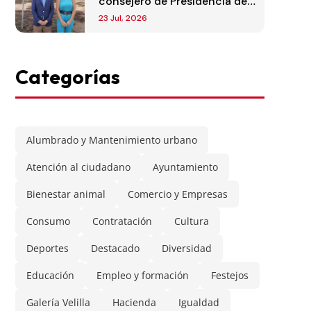
consejero de Presidencia de
la Comunidad de Madrid
23 Jul, 2026
Categorías
Alumbrado y Mantenimiento urbano
Atención al ciudadano
Ayuntamiento
Bienestar animal
Comercio y Empresas
Consumo
Contratación
Cultura
Deportes
Destacado
Diversidad
Educación
Empleo y formación
Festejos
Galería Velilla
Hacienda
Igualdad