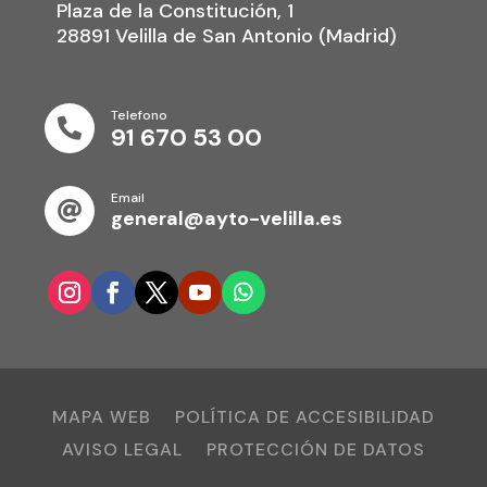
Plaza de la Constitución, 1
28891 Velilla de San Antonio (Madrid)
Telefono

91 670 53 00
Email

general@ayto-velilla.es
MAPA WEB
POLÍTICA DE ACCESIBILIDAD
AVISO LEGAL
PROTECCIÓN DE DATOS