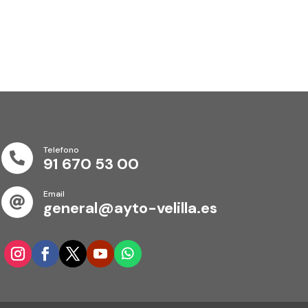
Telefono

91 670 53 00
Email

general@ayto-velilla.es