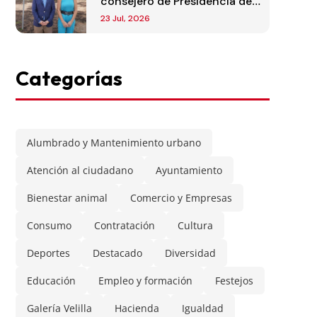
consejero de Presidencia de
la Comunidad de Madrid
23 Jul, 2026
Categorías
Alumbrado y Mantenimiento urbano
Atención al ciudadano
Ayuntamiento
Bienestar animal
Comercio y Empresas
Consumo
Contratación
Cultura
Deportes
Destacado
Diversidad
Educación
Empleo y formación
Festejos
Galería Velilla
Hacienda
Igualdad