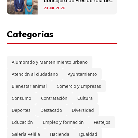
consejero de Presidencia de
la Comunidad de Madrid
23 Jul, 2026
Categorías
Alumbrado y Mantenimiento urbano
Atención al ciudadano
Ayuntamiento
Bienestar animal
Comercio y Empresas
Consumo
Contratación
Cultura
Deportes
Destacado
Diversidad
Educación
Empleo y formación
Festejos
Galería Velilla
Hacienda
Igualdad