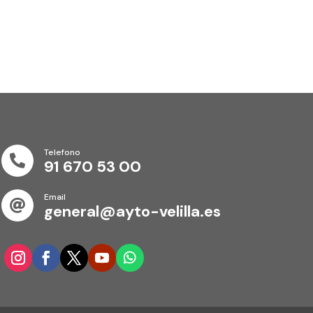
Telefono

91 670 53 00
Email

general@ayto-velilla.es