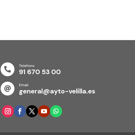
Telefono

91 670 53 00
Email

general@ayto-velilla.es