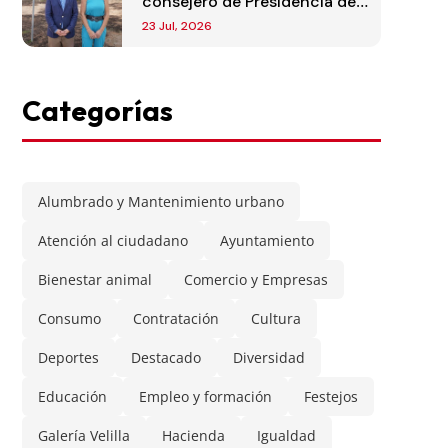
consejero de Presidencia de
la Comunidad de Madrid
23 Jul, 2026
Categorías
Alumbrado y Mantenimiento urbano
Atención al ciudadano
Ayuntamiento
Bienestar animal
Comercio y Empresas
Consumo
Contratación
Cultura
Deportes
Destacado
Diversidad
Educación
Empleo y formación
Festejos
Galería Velilla
Hacienda
Igualdad