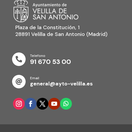
Plaza de la Constitución, 1
28891 Velilla de San Antonio (Madrid)
Telefono

91 670 53 00
Email

general@ayto-velilla.es