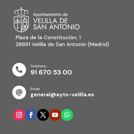
Plaza de la Constitución, 1
28891 Velilla de San Antonio (Madrid)
Telefono

91 670 53 00
Email

general@ayto-velilla.es