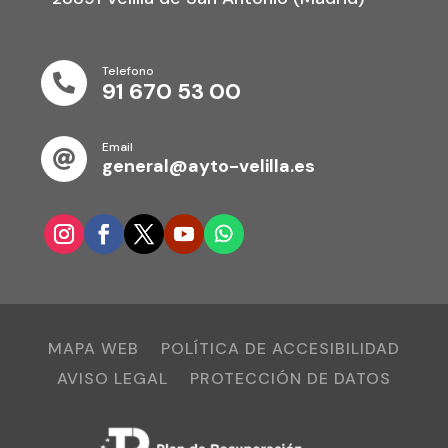
Telefono

91 670 53 00
Email

general@ayto-velilla.es
MAPA WEB
POLÍTICA DE ACCESIBILIDAD
AVISO LEGAL
PROTECCIÓN DE DATOS