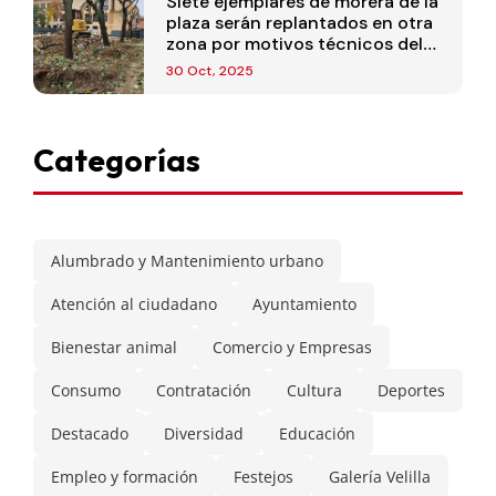
Siete ejemplares de morera de la
plaza serán replantados en otra
zona por motivos técnicos del
proyecto
30 Oct, 2025
Categorías
Alumbrado y Mantenimiento urbano
Atención al ciudadano
Ayuntamiento
Bienestar animal
Comercio y Empresas
Consumo
Contratación
Cultura
Deportes
Destacado
Diversidad
Educación
Empleo y formación
Festejos
Galería Velilla