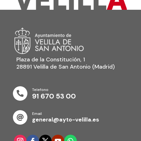
Plaza de la Constitución, 1
28891 Velilla de San Antonio (Madrid)
Telefono

91 670 53 00
Email

general@ayto-velilla.es