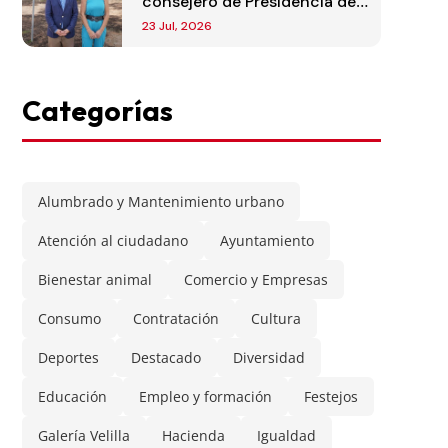
consejero de Presidencia de
la Comunidad de Madrid
23 Jul, 2026
Categorías
Alumbrado y Mantenimiento urbano
Atención al ciudadano
Ayuntamiento
Bienestar animal
Comercio y Empresas
Consumo
Contratación
Cultura
Deportes
Destacado
Diversidad
Educación
Empleo y formación
Festejos
Galería Velilla
Hacienda
Igualdad