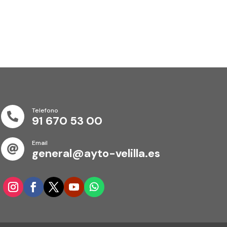
Telefono

91 670 53 00
Email

general@ayto-velilla.es