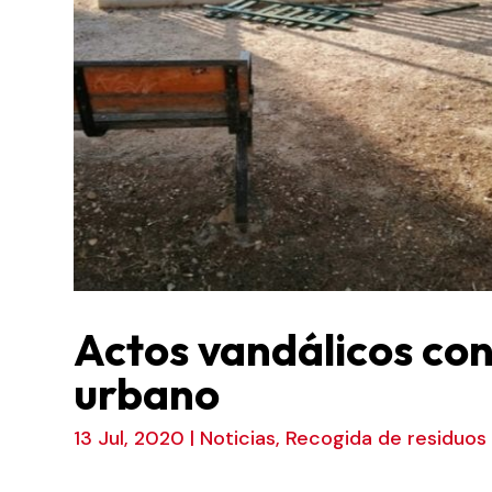
Actos vandálicos con
urbano
13 Jul, 2020
|
Noticias
,
Recogida de residuos y