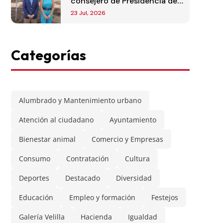
consejero de Presidencia de
la Comunidad de Madrid
23 Jul, 2026
Categorías
Alumbrado y Mantenimiento urbano
Atención al ciudadano
Ayuntamiento
Bienestar animal
Comercio y Empresas
Consumo
Contratación
Cultura
Deportes
Destacado
Diversidad
Educación
Empleo y formación
Festejos
Galería Velilla
Hacienda
Igualdad