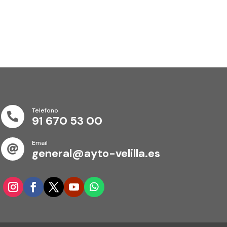
Telefono

91 670 53 00
Email

general@ayto-velilla.es