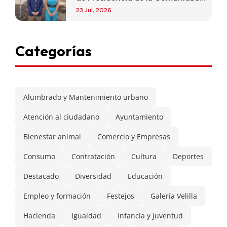
de Madrid
23 Jul, 2026
Categorías
Alumbrado y Mantenimiento urbano
Atención al ciudadano
Ayuntamiento
Bienestar animal
Comercio y Empresas
Consumo
Contratación
Cultura
Deportes
Destacado
Diversidad
Educación
Empleo y formación
Festejos
Galería Velilla
Hacienda
Igualdad
Infancia y Juventud