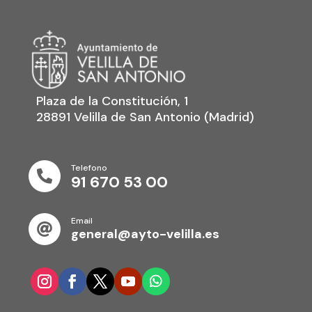
Plaza de la Constitución, 1
28891 Velilla de San Antonio (Madrid)
Telefono

91 670 53 00
Email

general@ayto-velilla.es