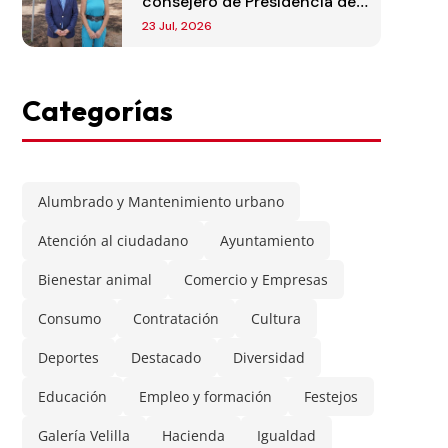
consejero de Presidencia de
la Comunidad de Madrid
23 Jul, 2026
Categorías
Alumbrado y Mantenimiento urbano
Atención al ciudadano
Ayuntamiento
Bienestar animal
Comercio y Empresas
Consumo
Contratación
Cultura
Deportes
Destacado
Diversidad
Educación
Empleo y formación
Festejos
Galería Velilla
Hacienda
Igualdad