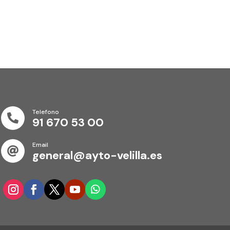
Telefono

91 670 53 00
Email

general@ayto-velilla.es