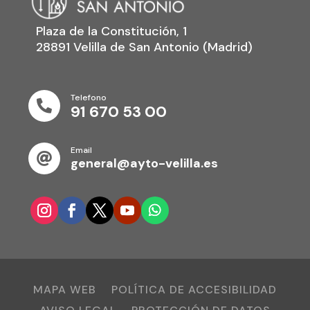
Plaza de la Constitución, 1
28891 Velilla de San Antonio (Madrid)
Telefono

91 670 53 00
Email

general@ayto-velilla.es
MAPA WEB
POLÍTICA DE ACCESIBILIDAD