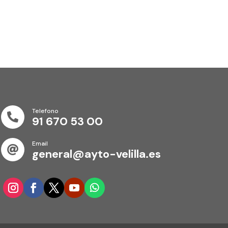
Telefono

91 670 53 00
Email

general@ayto-velilla.es