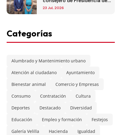
consejero de Presidencia de
la Comunidad de Madrid
23 Jul, 2026
Categorías
Alumbrado y Mantenimiento urbano
Atención al ciudadano
Ayuntamiento
Bienestar animal
Comercio y Empresas
Consumo
Contratación
Cultura
Deportes
Destacado
Diversidad
Educación
Empleo y formación
Festejos
Galería Velilla
Hacienda
Igualdad