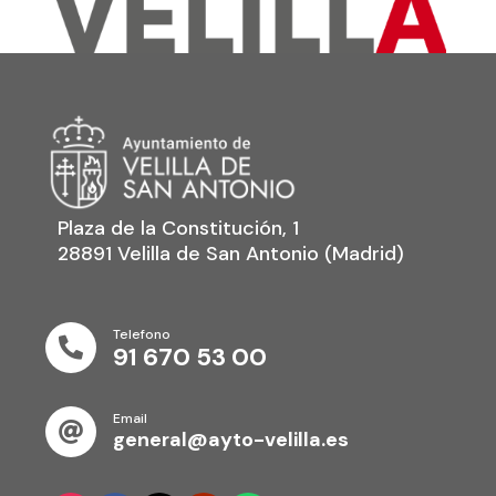
Plaza de la Constitución, 1
28891 Velilla de San Antonio (Madrid)
Telefono

91 670 53 00
Email

general@ayto-velilla.es