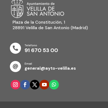
Plaza de la Constitución, 1
28891 Velilla de San Antonio (Madrid)
Telefono

91 670 53 00
Email

general@ayto-velilla.es