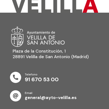
Plaza de la Constitución, 1
28891 Velilla de San Antonio (Madrid)
Telefono

91 670 53 00
Email

general@ayto-velilla.es