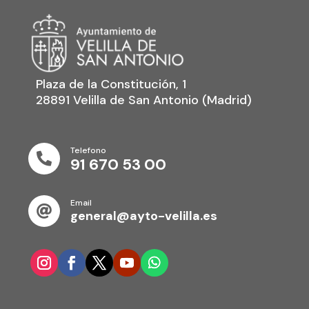
Plaza de la Constitución, 1
28891 Velilla de San Antonio (Madrid)
Telefono

91 670 53 00
Email

general@ayto-velilla.es