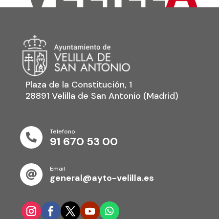
Plaza de la Constitución, 1
28891 Velilla de San Antonio (Madrid)
Telefono

91 670 53 00
Email

general@ayto-velilla.es