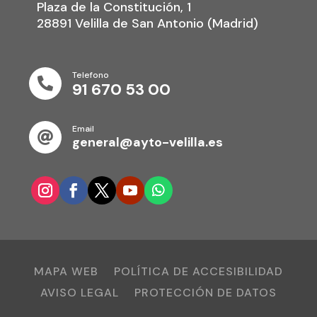
Plaza de la Constitución, 1
28891 Velilla de San Antonio (Madrid)
Telefono

91 670 53 00
Email

general@ayto-velilla.es
MAPA WEB
POLÍTICA DE ACCESIBILIDAD
AVISO LEGAL
PROTECCIÓN DE DATOS