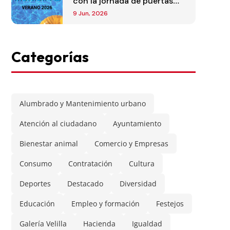
con la jornada de puertas
abiertas
9 Jun, 2026
Categorías
Alumbrado y Mantenimiento urbano
Atención al ciudadano
Ayuntamiento
Bienestar animal
Comercio y Empresas
Consumo
Contratación
Cultura
Deportes
Destacado
Diversidad
Educación
Empleo y formación
Festejos
Galería Velilla
Hacienda
Igualdad