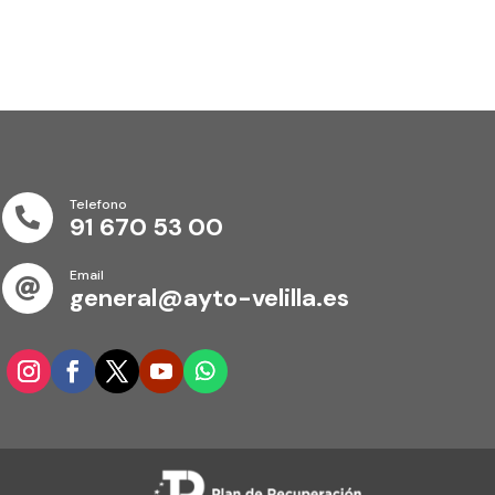
Telefono

91 670 53 00
Email

general@ayto-velilla.es