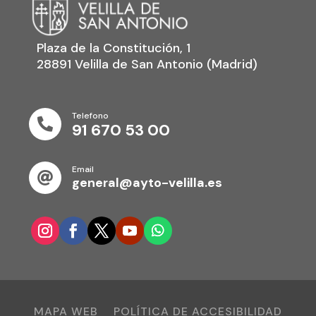
Plaza de la Constitución, 1
28891 Velilla de San Antonio (Madrid)
Telefono

91 670 53 00
Email

general@ayto-velilla.es
MAPA WEB
POLÍTICA DE ACCESIBILIDAD